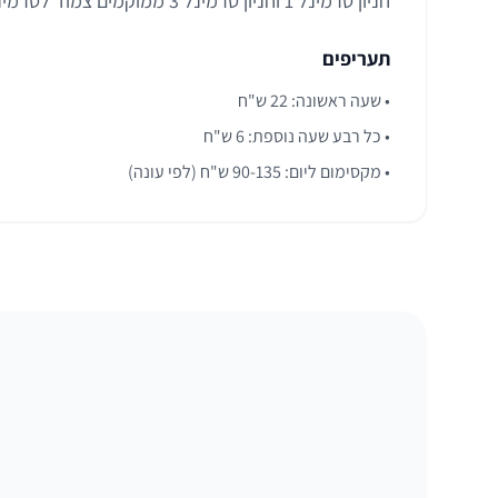
חניון טרמינל 1 וחניון טרמינל 3 ממוקמים צמוד לטרמינלים, אבל הם יקרים מאוד ומתאימים רק למלווים או לחניה של כמה שעות.
תעריפים
• שעה ראשונה: 22 ש"ח
• כל רבע שעה נוספת: 6 ש"ח
• מקסימום ליום: 90-135 ש"ח (לפי עונה)