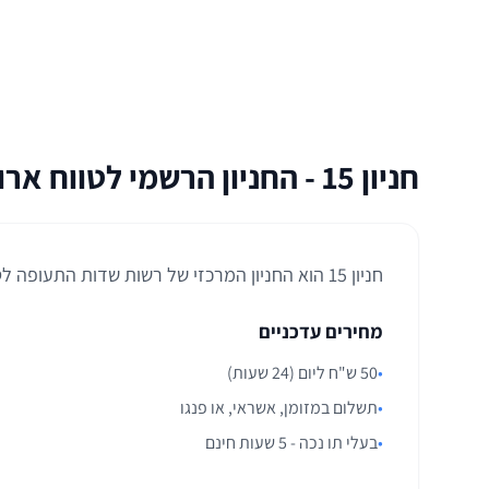
המחירון מתייחס לחניה פתוחה. אנו מציעים גם חניה מק
חניון 15 - החניון הרשמי לטווח ארוך
חניון 15 הוא החניון המרכזי של רשות שדות התעופה לטסים לטווח ארוך. הוא ממוקם כ-3 ק"מ מטרמינל 3 ודורש נסיעה בשאטל (אוטובוס מעבר חינמי).
מחירים עדכניים
•
50 ש"ח ליום (24 שעות)
•
תשלום במזומן, אשראי, או פנגו
•
בעלי תו נכה - 5 שעות חינם