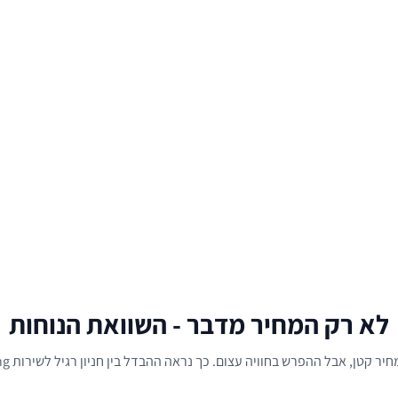
שטיפת רכב (פנימי + חיצוני)
450 ₪
שטיפת רכב (חיצונית בלבד)
שירות תדלוק (דמי שירות)
50 ₪
טעינת רכב חשמלי (עמדה רגילה
החלפת מגבים
לא רק המחיר מדבר - השוואת הנוחות
 קטן, אבל ההפרש בחוויה עצום. כך נראה ההבדל בין חניון רגיל לשירות AirParking.