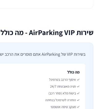
שירות AirParking VIP - מה כולל המחיר?
בשירות VIP של AirParking אתם מוסרים את הרכב ישירות בפתח הטרמינל לנציג שלנו. אין צורך לחפש חניה, אין שאטלים, אין הליכה עם מזוודות. פשוט מגיעים, מוסרים, וטסים.
מה כולל
✓ איסוף הרכב בטרמינל
✓ חניה מאובטחת 24/7
✓ ביטוח מלא (סחר רכב)
✓ החזרה לטרמינל בנחיתה
✓ מעקב טיסה אוטומטי