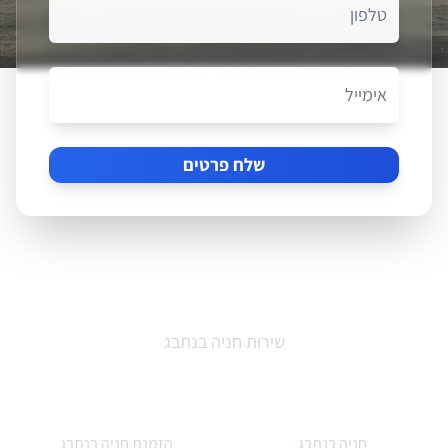
שלח פרטים
AirParking
שירות חניה בנתבג
קישורים מהירים
חניה בנתבג
הזמנת חניה בנתבג